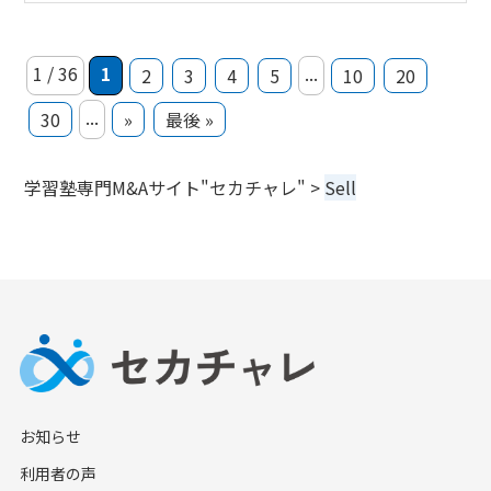
1 / 36
1
...
2
3
4
5
10
20
...
30
»
最後 »
学習塾専門M&Aサイト"セカチャレ"
>
Sell
お知らせ
利用者の声