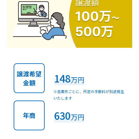
譲渡希望
148
万円
金額
※各案件ごとに、所定の手数料が別途発生
いたします
630
年商
万円