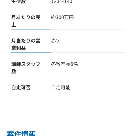
生徒数
120〜140
月あたりの売
約300万円
上
月当たりの営
赤字
業利益
講師スタッフ
各教室長6名
数
自走可否
自走可能
案件情報