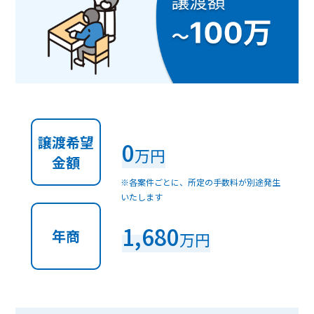
譲渡希望
0
万円
金額
※各案件ごとに、所定の手数料が別途発生
いたします
1,680
年商
万円