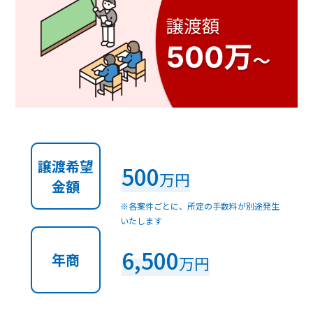
譲渡希望
500
万円
金額
※各案件ごとに、所定の手数料が別途発生
いたします
6,500
年商
万円