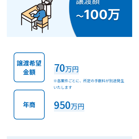
譲渡希望
70
万円
金額
※各案件ごとに、所定の手数料が別途発生
いたします
950
年商
万円