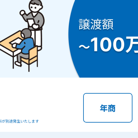
年商
料が別途発生いたします