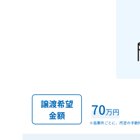
譲渡希望
70
万円
金額
※各案件ごとに、所定の手数