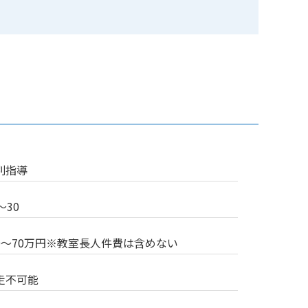
別指導
〜30
0～70万円※教室長人件費は含めない
走不可能