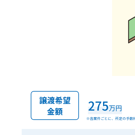
譲渡希望
275
万円
金額
※各案件ごとに、所定の手数