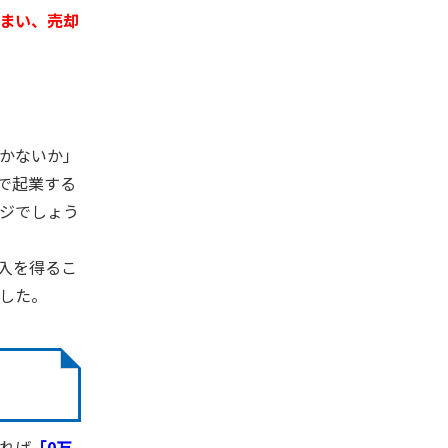
まい、売却
かないか」
で起業する
ジでしょう
入を得るこ
した。
れば
「
0
万