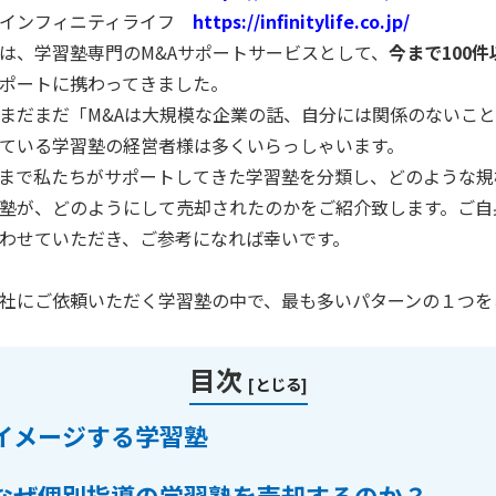
社インフィニティライフ
https://infinitylife.co.jp/
は、学習塾専門の
M&A
サポートサービスとして、
今まで
100
件
ポートに携わってきました。
まだまだ「
M&A
は大規模な企業の話、自分には関係のないこと
ている学習塾の経営者様は多くいらっしゃいます。
まで私たちがサポートしてきた学習塾を分類し、どのような規
塾が、どのようにして売却されたのかをご紹介致します。ご自
わせていただき、ご参考になれば幸いです。
社にご依頼いただく学習塾の中で、最も多いパターンの１つを
目次
[
とじる
]
イメージする学習塾
なぜ個別指導の学習塾を売却するのか？