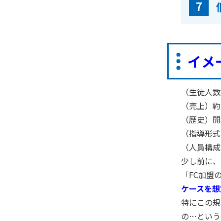
7
イメ
（生徒人数
（売上）約
（歴史）開
（指導形式
（人員構成
少し前に、
「
FC
加盟
ケースを想
特にこの規
の
…
という