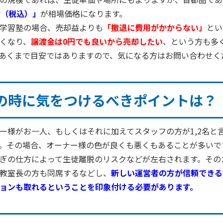
度（税込）」
が相場価格になります。
学習塾の場合、売却益よりも
「撤退に費用がかからない」
とい
くなり、
譲渡金は
0
円でも良いから売却したい
、という方も多
あくまで目安ではありますので、気になる方はお問い合わせく
の時に気をつけるべきポイントは？
ー様がお一人、もしくはそれに加えてスタッフの方が
1
,
2
名と
。その場合、オーナー様の色が良くも悪くもあることが多いで
ぎの仕方によって生徒離脱のリスクなどが左右されます。その
教室長の方も同席するなどし、
新しい運営者の方が信頼できる
ョンも取れるということを印象付ける必要があります。