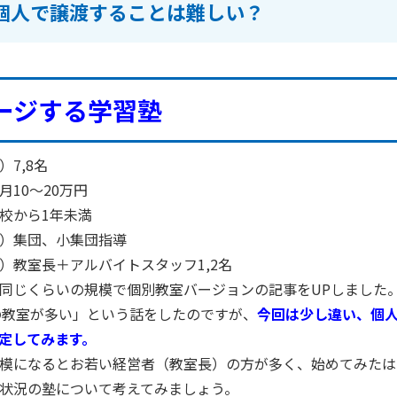
個人で譲渡することは難しい？
ージする学習塾
）
7
,
8
名
月
10
～
20
万円
校から
1
年未満
）集団、小集団指導
）教室長＋アルバイトスタッフ
1
,
2
名
同じくらいの規模で個別教室バージョンの記事を
UP
しました
の教室が多い」という話をしたのですが、
今回は少し違い、個
定してみます。
模になるとお若い経営者（教室長）の方が多く、始めてみたは
状況の塾について考えてみましょう。