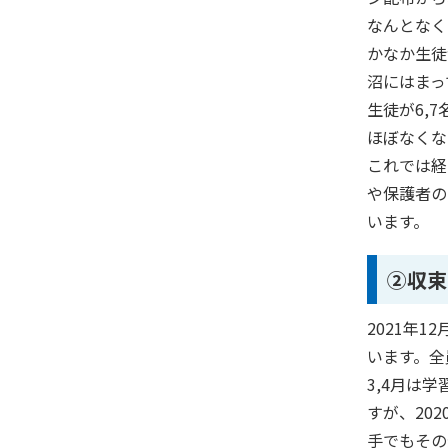
なんとなく
かなか生徒
沼にはまっ
生徒が
6
,
7
ほぼなくな
これでは経
や保護者の
います。
②収束
2021
年
12
います。全
3
,
4
月は学
すが、
202
手でもその