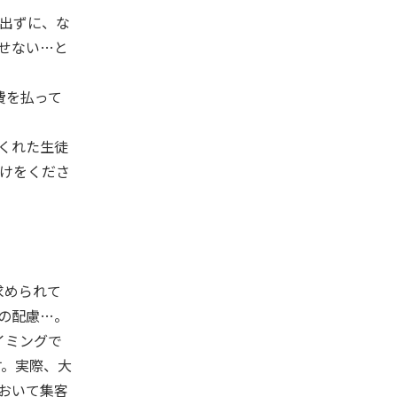
出ずに、な
せない
…
と
費を払って
くれた生徒
けをくださ
求められて
の配慮
…
。
イミングで
す。実際、大
おいて集客