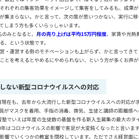
それぞれの集客効果をイメージして集客をしてみるも、成果が
が集まらない。かと言って、次の策が思いつかない、実行に移
てしまう方も多くいらっしゃいます。
名のみとなると、
月の売り上げは平均
15
万円程度
、家賃や光熱
る、という状態です。
営・運営する側のモチベーションも上がらず、かと言ってきて
ことを考えるとやめるにやめられない、という方が多くお声が
しない新型コロナウイルスへの対応
月現在も、去年から大流行した新型コロナウイルスへの対応が
員がマスクを着用、手指の消毒、換気、生徒と講師の距離感へ
習塾でいえば年度の生徒数の基盤を作る新入生募集の最大のタ
0
年はコロナウイルスの影響で客足が大変鈍くなったと言いま
影響でいくつかの教室を閉校しています。ただでさえ経営面に