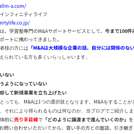
allm-a.com/
インフィニティライフ
nitylife.co.jp/
は、学習塾専門の
M&A
サポートサービスとして、
今まで
100
件
ポートに携わってきました。
「
M&A
は大規模な企業の話、自分には関係のな
者様の方には
えられている方も多くいらっしゃいます。
いない
うようになっていない
却して新規事業を立ち上げたい
M&A
1
M&A
とっても、
は
つの選択肢となります。
をすることが
、それにより得られるものは何なのか、当ブログでご紹介しま
体的に
売り手目線
で
「どのように譲渡まで進んでいくのか」
を
お問い合わせいただいてから、買い手の方との面談、引き継ぎ