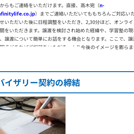
からもご連絡をいただけます。直接、高木宛（
n-
initylife.co.jp
）までご連絡いただいてももちろんご対応い
せいただいた後に日程調整をいただき、
2
,
30
分ほど、オンライ
間をいただきます。譲渡を検討され始めた経緯や、学習塾の現
、譲渡について簡単にお話をする機会となります。ここで、譲
明点があればご相談をいただき、より今後のイメージを膨らま
いただくかをお決めいただきます。
バイザリー契約の締結