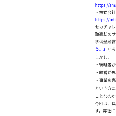
https://sm
・株式会社
https://infi
セカチャレ
塾売却
のサ
学習塾経営
う。」
と考
しかし、
・後継者が
・経営が思
・事業を売
という方に
ことなのか
今回は、具
す。弊社に