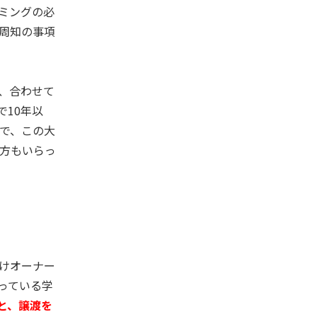
ミングの必
周知の事項
、合わせて
で
10
年以
で、この大
方もいらっ
けオーナー
っている学
と、譲渡を