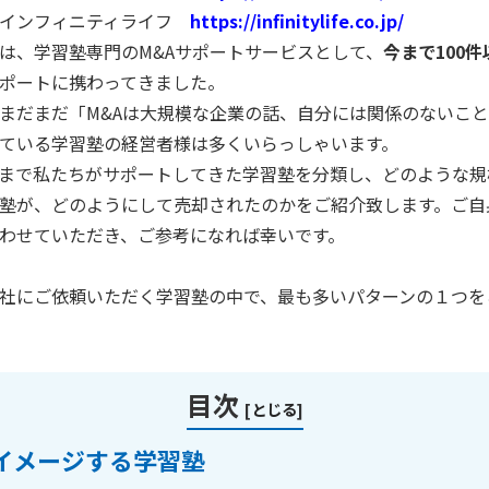
社インフィニティライフ
https://infinitylife.co.jp/
は、学習塾専門の
M&A
サポートサービスとして、
今まで
100
件
ポートに携わってきました。
まだまだ「
M&A
は大規模な企業の話、自分には関係のないこと
ている学習塾の経営者様は多くいらっしゃいます。
まで私たちがサポートしてきた学習塾を分類し、どのような規
塾が、どのようにして売却されたのかをご紹介致します。ご自
わせていただき、ご参考になれば幸いです。
社にご依頼いただく学習塾の中で、最も多いパターンの１つを
目次
[
とじる
]
イメージする学習塾