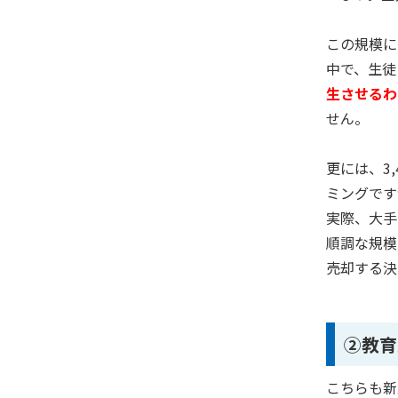
この規模に
中で、生徒
生させるわ
せん。
更には、
3
,
ミングです
実際、大手
順調な規模
売却する決
②教育
こちらも新