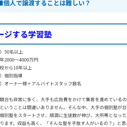
■個人で譲渡することは難しい？
ージする学習塾
）
50
名以上
年
2000
～
4000
万円
校から
10
年以上
）個別指導
）オーナー様＋アルバイトスタッフ数名
競合も非常に多く、大手も広告費をかけて集客を進めているの
ということは間違いありません。そんな中、大手の個別塾が台
個別塾をスタートさせ、順調に生徒数が伸び、大所帯となった
ります。収益も高く、「そんな塾を手放す人がいるの？」と思